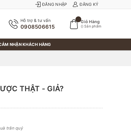
ĐĂNG NHẬP
ĐĂNG KÝ
Hỗ trợ & tư vấn
Giỏ Hàng
0908506615
(
) Sản phẩm
CẢM NHẬN KHÁCH HÀNG
ƯỢC THẬT - GIẢ?
uà trân quý