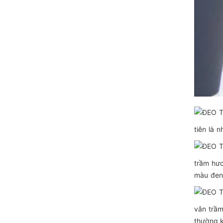
tiên là 
trầm hươ
màu đen
vân trầm
thường k