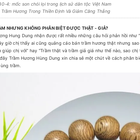
-4: mốc son chói lọi trong lịch sử dân tộc Việt Nam
Trầm Hương Trong Thiền Định Và Giảm Căng Thẳng
ẦM NHƯNG KHÔNG PHÂN BIỆT ĐƯỢC THẬT - GIẢ?
ng Hung Dung nhận được rất nhiều những câu hỏi phản hồi như “Em
ây giờ chị thấy ai cũng quảng cáo bán trầm hương thật nhưng sao
ch giúp chị với” hay “Trầm thật và trầm giả giá như thế nào, sao ch
đây Trầm Hương Hùng Dung xin chia sẻ một chút về cách phân bi
cùng trầm.