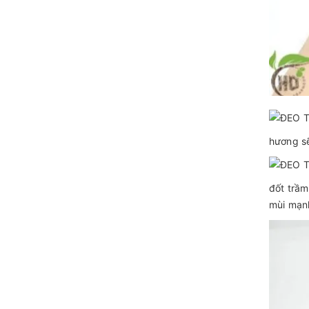
hương sẽ
đốt trầm
mùi mạnh