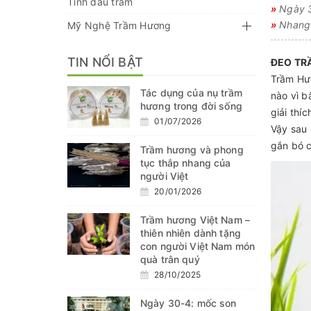
Tinh dầu trầm
»
Ngày 30
»
Nhang 
Mỹ Nghệ Trầm Hương
TIN NỔI BẬT
ĐEO TR
Trầm Hươ
Tác dụng của nụ trầm
nào vì b
hương trong đời sống
giải thí
01/07/2026
Vậy sau 
gắn bó 
Trầm hương và phong
tục thắp nhang của
người Việt
20/01/2026
Trầm hương Việt Nam –
thiên nhiên dành tặng
con người Việt Nam món
quà trân quý
28/10/2025
Ngày 30-4: mốc son