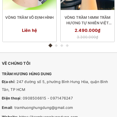
VÒNG TRẦM VÔ ĐỊNH HÌNH
VÒNG TRẦM 14MM TRẦM
HƯƠNG TỰ NHIÊN VIỆT
NAM
Liên hệ
2.490.000₫
3.300.000₫
VỀ CHÚNG TÔI
TRẦM HƯƠNG HÙNG DUNG
Địa chỉ
: 247 đường số 5, phường Bình Hưng Hòa, quận Bình
Tân, TP HCM
Điện thoại
:
0908506615
-
0971476247
Email
:
tramhuonghungdung@gmail.com
Website
:
https://tramhuonghungdung.com