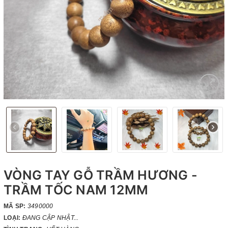
VÒNG TAY GỖ TRẦM HƯƠNG -
TRẦM TỐC NAM 12MM
MÃ SP:
3490000
LOẠI:
ĐANG CẬP NHẬT...