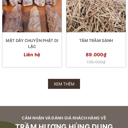
MẶT DÂY CHUYỀN PHẬT DI
TĂM TRẦM SÁNH
LẶC
Liên hệ
89.000₫
135.000₫
XEM THÊM
CẢM NHẬN VÀ ĐÁNH GIÁ KHÁCH HÀNG VỀ
TRẦM HƯƠNG HÙNG DUNG