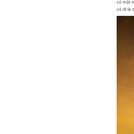
có một m
có lẽ là