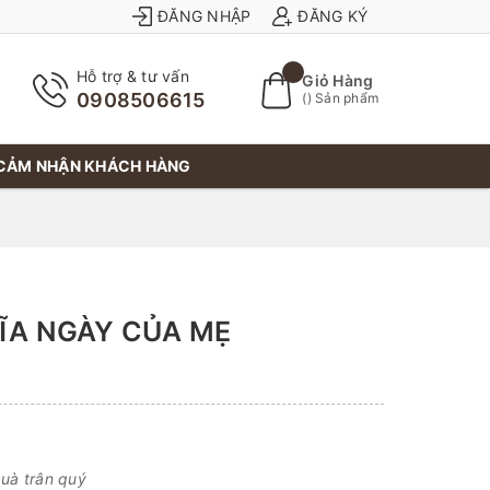
ĐĂNG NHẬP
ĐĂNG KÝ
Hỗ trợ & tư vấn
Giỏ Hàng
0908506615
(
) Sản phẩm
CẢM NHẬN KHÁCH HÀNG
ĨA NGÀY CỦA MẸ
uà trân quý