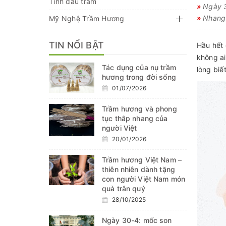
Tinh dầu trầm
»
Ngày 30
»
Nhang 
Mỹ Nghệ Trầm Hương
TIN NỔI BẬT
Hầu hết 
không ai
Tác dụng của nụ trầm
lòng biế
hương trong đời sống
01/07/2026
Trầm hương và phong
tục thắp nhang của
người Việt
20/01/2026
Trầm hương Việt Nam –
thiên nhiên dành tặng
con người Việt Nam món
quà trân quý
28/10/2025
Ngày 30-4: mốc son