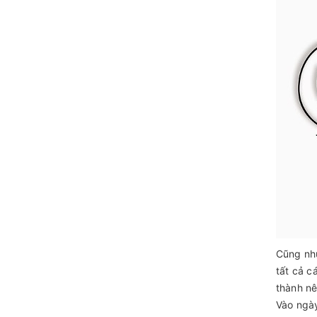
Cũng như
tất cả c
thành nê
Vào ngày