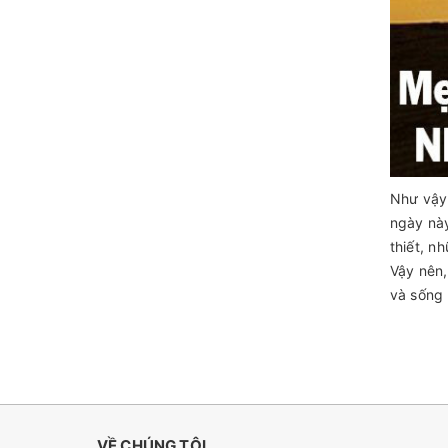
Như vậy 
ngày này
thiết, n
Vậy nên,
và sống 
VỀ CHÚNG TÔI