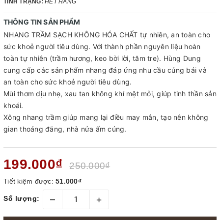
TÌNH TRẠNG:
HẾT HÀNG
THÔNG TIN SẢN PHẨM
NHANG TRẦM SẠCH KHÔNG HÓA CHẤT tự nhiên, an toàn cho
sức khoẻ người tiêu dùng. Với thành phần nguyên liệu hoàn
toàn tự nhiên (trầm hương, keo bời lời, tăm tre). Hùng Dung
cung cấp các sản phẩm nhang đáp ứng nhu cầu cúng bái và
an toàn cho sức khoẻ người tiêu dùng.
Mùi thơm dịu nhẹ, xau tan không khí mệt mỏi, giúp tinh thần sản
khoái.
Xông nhang trầm giúp mang lại điều may mắn, tạo nên không
gian thoáng đãng, nhà nửa ấm cúng.
199.000₫
250.000₫
Tiết kiệm được:
51.000₫
–
+
Số lượng: