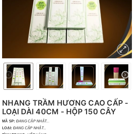
NHANG TRẦM HƯƠNG CAO CẤP -
LOẠI DÀI 40CM - HỘP 150 CÂY
MÃ SP:
ĐANG CẬP NHẬT...
LOẠI:
ĐANG CẬP NHẬT...