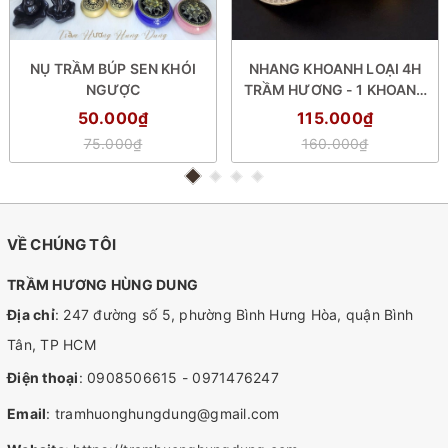
NỤ TRẦM BÚP SEN KHÓI
NHANG KHOANH LOẠI 4H
NGƯỢC
TRẦM HƯƠNG - 1 KHOANH
CHÁY 4H (HỘP 48 KHOANH)
50.000₫
115.000₫
75.000₫
160.000₫
VỀ CHÚNG TÔI
TRẦM HƯƠNG HÙNG DUNG
Địa chỉ
: 247 đường số 5, phường Bình Hưng Hòa, quận Bình
Tân, TP HCM
Điện thoại
:
0908506615
-
0971476247
Email
:
tramhuonghungdung@gmail.com