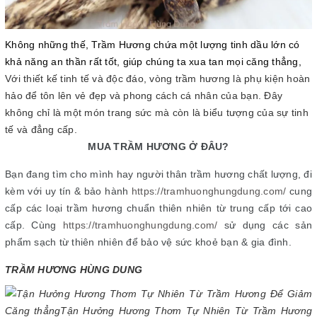
Không những thế, Trầm Hương chứa một lượng tinh dầu lớn có
khả năng an thần rất tốt, giúp chúng ta xua tan mọi căng thẳng,
Với thiết kế tinh tế và độc đáo, vòng trầm hương là phụ kiện hoàn
hảo để tôn lên vẻ đẹp và phong cách cá nhân của bạn. Đây
không chỉ là một món trang sức mà còn là biểu tượng của sự tinh
tế và đẳng cấp.
MUA TRẦM HƯƠNG Ở ĐÂU?
Bạn đang tìm cho mình hay người thân trầm hương chất lượng, đi
kèm với uy tín & bảo hành
https://tramhuonghungdung.com/
cung
cấp các loại trầm hương chuẩn thiên nhiên từ trung cấp tới cao
cấp. Cùng
https://tramhuonghungdung.com/
sử dụng các sản
phẩm sạch từ thiên nhiên để bảo vệ sức khoẻ bạn & gia đình.
TRẦM HƯƠNG HÙNG DUNG