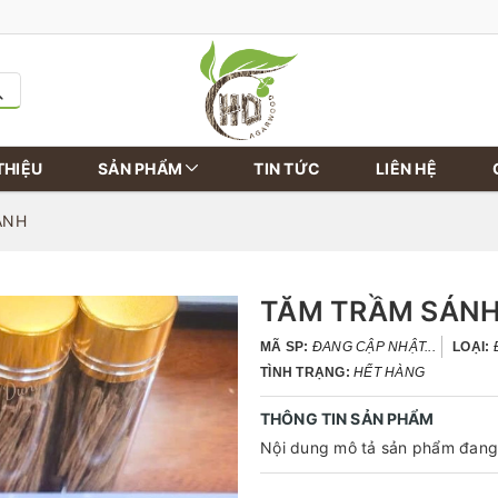
THIỆU
SẢN PHẨM
TIN TỨC
LIÊN HỆ
ÁNH
TĂM TRẦM SÁN
MÃ SP:
ĐANG CẬP NHẬT...
LOẠI:
TÌNH TRẠNG:
HẾT HÀNG
THÔNG TIN SẢN PHẨM
Nội dung mô tả sản phẩm đang 