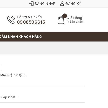
ĐĂNG NHẬP
ĐĂNG KÝ
Hỗ trợ & tư vấn
Giỏ Hàng
0908506615
(
) Sản phẩm
CẢM NHẬN KHÁCH HÀNG
H
ĐANG CẬP NHẬT...
cập nhật...