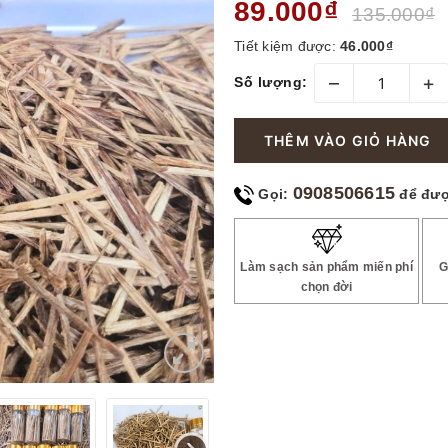
89.000₫
135.000₫
Tiết kiệm được:
46.000₫
–
+
Số lượng:
THÊM VÀO GIỎ HÀNG
0908506615
Gọi:
để đượ
Làm sạch sản phẩm miến phí
G
chọn đời