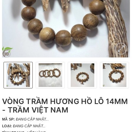
VÒNG TRẦM HƯƠNG HỒ LÔ 14MM
- TRẦM VIỆT NAM
MÃ SP:
ĐANG CẬP NHẬT...
LOẠI:
ĐANG CẬP NHẬT...