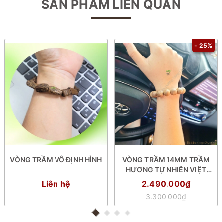
SẢN PHẨM LIÊN QUAN
- 25%
VÒNG TRẦM VÔ ĐỊNH HÌNH
VÒNG TRẦM 14MM TRẦM
HƯƠNG TỰ NHIÊN VIỆT
NAM
Liên hệ
2.490.000₫
3.300.000₫