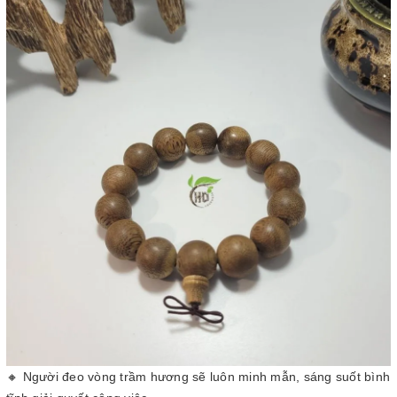
🔸 Người đeo vòng trầm hương sẽ luôn minh mẫn, sáng suốt bình