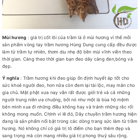
Mùi hương
: giá trị cốt lõi của trầm là ở mùi hương vì thế mỗi
sản phẩm vòng tay trầm hương Hùng Dung cung cấp đều được
làm từ trầm tự nhiên, thơm dịu nhẹ độ bền mùi vĩnh viễn theo
thời gian. Càng theo thời gian bạn đeo dây càng đen,bóng và
đẹp.
Ý nghĩa
: Trầm hương khi đeo giúp ổn định huyết áp tốt cho
sức khoẻ người đeo, hơn nữa còn đem lại tài lộc, may mắn cho
gia chủ. Mặt phật xưa nay vẫn rất được giới trẻ và cả những
người trung niên ưa chuộng, bởi nó như một lá bùa hộ mệnh
bên mình xua đi những điều không hay và tránh những rắc rối
không mong muốn. Chính vì lẽ đó, Dây chuyền trầm hương hiện
đang là sản phẩm nổi bật trong các dòng trang sức làm từ trầm
hương. Nó không chỉ có giá trị tô điểm cho bạn thêm đẹp và
sang trọng mà còn mang nhiều giá trị phong thuỷ sâu rộng.