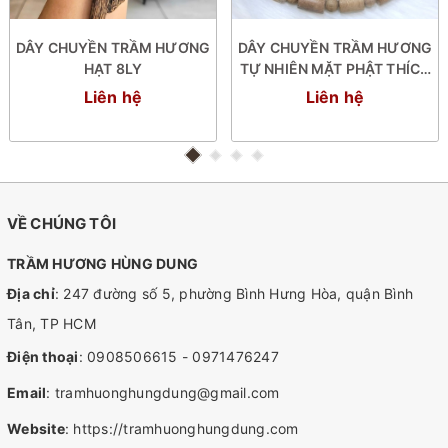
DÂY CHUYỀN TRẦM HƯƠNG
DÂY CHUYỀN TRẦM HƯƠNG
HẠT 8LY
TỰ NHIÊN MẶT PHẬT THÍCH
CA BỌC VÀNG
Liên hệ
Liên hệ
VỀ CHÚNG TÔI
TRẦM HƯƠNG HÙNG DUNG
Địa chỉ
: 247 đường số 5, phường Bình Hưng Hòa, quận Bình
Tân, TP HCM
Điện thoại
:
0908506615
-
0971476247
Email
:
tramhuonghungdung@gmail.com
Website
:
https://tramhuonghungdung.com