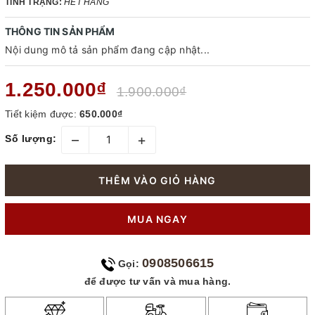
TÌNH TRẠNG:
HẾT HÀNG
THÔNG TIN SẢN PHẨM
Nội dung mô tả sản phẩm đang cập nhật...
1.250.000₫
1.900.000₫
Tiết kiệm được:
650.000₫
–
+
Số lượng:
THÊM VÀO GIỎ HÀNG
MUA NGAY
0908506615
Gọi:
để được tư vấn và mua hàng.