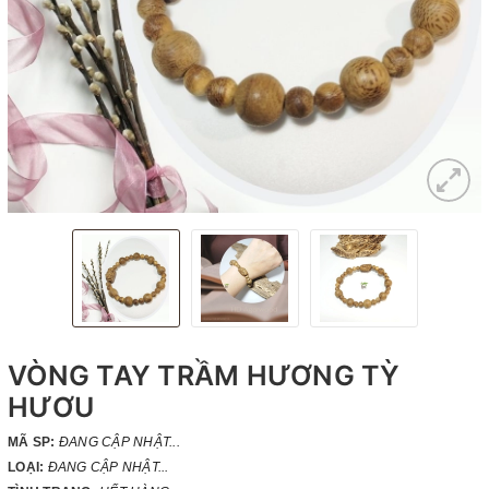
VÒNG TAY TRẦM HƯƠNG TỲ
HƯƠU
MÃ SP:
ĐANG CẬP NHẬT...
LOẠI:
ĐANG CẬP NHẬT...