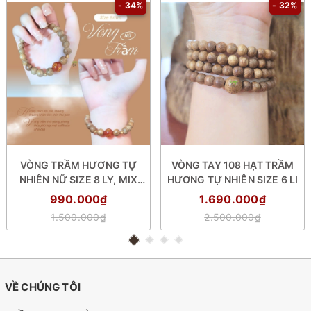
- 34%
- 32%
VÒNG TRẦM HƯƠNG TỰ
VÒNG TAY 108 HẠT TRẦM
NHIÊN NỮ SIZE 8 LY, MIX
HƯƠNG TỰ NHIÊN SIZE 6 LI
HẠT PHONG THỦY
990.000₫
1.690.000₫
1.500.000₫
2.500.000₫
VỀ CHÚNG TÔI