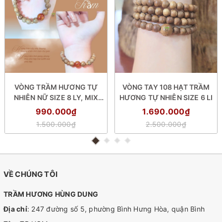
VÒNG TRẦM HƯƠNG TỰ
VÒNG TAY 108 HẠT TRẦM
NHIÊN NỮ SIZE 8 LY, MIX
HƯƠNG TỰ NHIÊN SIZE 6 LI
HẠT PHONG THỦY
990.000₫
1.690.000₫
1.500.000₫
2.500.000₫
VỀ CHÚNG TÔI
TRẦM HƯƠNG HÙNG DUNG
Địa chỉ
: 247 đường số 5, phường Bình Hưng Hòa, quận Bình