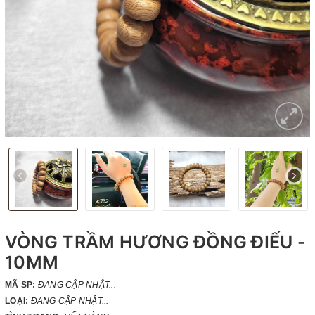
VÒNG TRẦM HƯƠNG ĐỒNG ĐIẾU -
10MM
MÃ SP:
ĐANG CẬP NHẬT...
LOẠI:
ĐANG CẬP NHẬT...