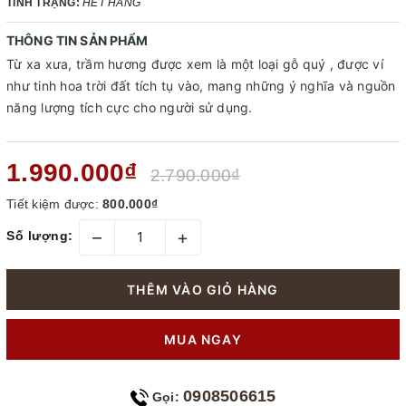
TÌNH TRẠNG:
HẾT HÀNG
THÔNG TIN SẢN PHẨM
Từ xa xưa, trầm hương được xem là một loại gỗ quý , được ví
như tinh hoa trời đất tích tụ vào, mang những ý nghĩa và nguồn
năng lượng tích cực cho người sử dụng.
1.990.000₫
2.790.000₫
Tiết kiệm được:
800.000₫
–
+
Số lượng:
THÊM VÀO GIỎ HÀNG
MUA NGAY
0908506615
Gọi: