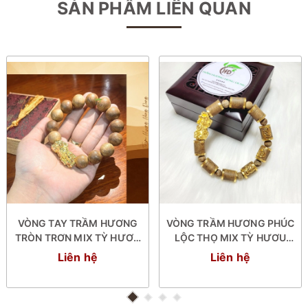
SẢN PHẨM LIÊN QUAN
VÒNG TAY TRẦM HƯƠNG
VÒNG TRẦM HƯƠNG PHÚC
TRÒN TRƠN MIX TỲ HƯƠU
LỘC THỌ MIX TỲ HƯƠU
VÀNG
VÀNG
Liên hệ
Liên hệ