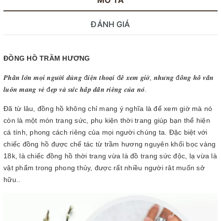
ĐÁNH GIÁ
ĐỒNG HỒ TRẦM HƯƠNG
𝑷𝒉𝒂̂̀𝒏 𝒍𝒐̛́𝒏 𝒎𝒐̣𝒊 𝒏𝒈𝒖̛𝒐̛̀𝒊 𝒅𝒖̀𝒏𝒈 đ𝒊𝒆̣̂𝒏 𝒕𝒉𝒐𝒂̣𝒊 đ𝒆̂̉ 𝒙𝒆𝒎 𝒈𝒊𝒐̛̀, 𝒏𝒉𝒖̛𝒏𝒈 đ𝒐̂̀𝒏𝒈 𝒉𝒐̂̀ 𝒗𝒂̂̃𝒏
𝒍𝒖𝒐̂𝒏 𝒎𝒂𝒏𝒈 𝒗𝒆̉ đ𝒆̣𝒑 𝒗𝒂̀ 𝒔𝒖̛́𝒄 𝒉𝒂̂́𝒑 𝒅𝒂̂̃𝒏 𝒓𝒊𝒆̂𝒏𝒈 𝒄𝒖̉𝒂 𝒏𝒐́.
Đã từ lâu, đồng hồ không chỉ mang ý nghĩa là để xem giờ mà nó
còn là một món trang sức, phụ kiện thời trang giúp bạn thể hiện
cá tính, phong cách riêng của mọi người chúng ta. Đặc biệt với
chiếc đồng hồ được chế tác từ trầm hương nguyên khối bọc vàng
18k, là chiếc đồng hồ thời trang vừa là đồ trang sức độc, lạ vừa là
vật phẩm trong phong thủy, được rất nhiều người rât muốn sở
hữu..